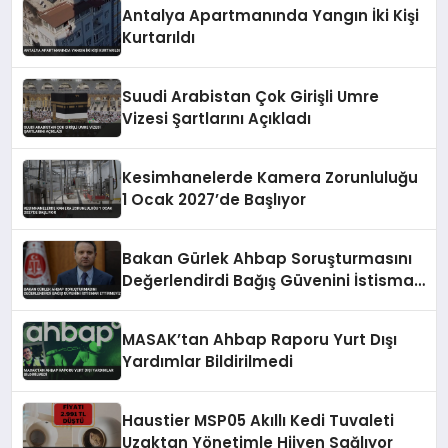
Antalya Apartmanında Yangın İki Kişi
Kurtarıldı
Suudi Arabistan Çok Girişli Umre
Vizesi Şartlarını Açıkladı
Kesimhanelerde Kamera Zorunluluğu
1 Ocak 2027’de Başlıyor
Bakan Gürlek Ahbap Soruşturmasını
Değerlendirdi Bağış Güvenini İstismar
Ettirmeyiz
MASAK’tan Ahbap Raporu Yurt Dışı
Yardımlar Bildirilmedi
Haustier MSP05 Akıllı Kedi Tuvaleti
Uzaktan Yönetimle Hijyen Sağlıyor