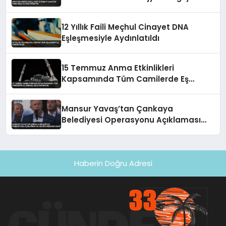
12 Yıllık Faili Meçhul Cinayet DNA
Eşleşmesiyle Aydınlatıldı
15 Temmuz Anma Etkinlikleri
Kapsamında Tüm Camilerde Eş
Zamanlı Sela Okunacak
Mansur Yavaş’tan Çankaya
Belediyesi Operasyonu Açıklaması
‘Bu Bilgiye Nereden Sahip’
Haberin Doğru Adresi