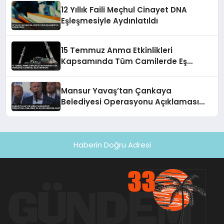
12 Yıllık Faili Meçhul Cinayet DNA
Eşleşmesiyle Aydınlatıldı
15 Temmuz Anma Etkinlikleri
Kapsamında Tüm Camilerde Eş
Zamanlı Sela Okunacak
Mansur Yavaş’tan Çankaya
Belediyesi Operasyonu Açıklaması
‘Bu Bilgiye Nereden Sahip’
Haberin Doğru Adresi