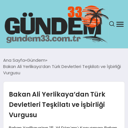
ANASAYFA
Ana Sayfa
Gündem
Bakan Ali Yerlikaya’dan Türk Devletleri Teşkilatı ve İşbirliği
GÜNDEM
Vurgusu
YAŞAM
Bakan Ali Yerlikaya’dan Türk
SAĞLIK
Devletleri Teşkilatı ve İşbirliği
Vurgusu
TEKNOLOJI
Bakan Yerlikaya’nın 15. Yıl Dönümü Konuşması Bakan