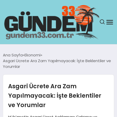
ANASAYFA
Ana Sayfa
Ekonomi
Asgari Ücrete Ara Zam Yapılmayacak: İşte Beklentiler ve
GÜNDEM
Yorumlar
YAŞAM
Asgari Ücrete Ara Zam
SAĞLIK
Yapılmayacak: İşte Beklentiler
ve Yorumlar
TEKNOLOJI
Hükümetin Asgari Ücret Açıklaması Çalışma ve