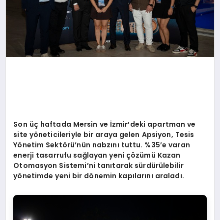
Son üç haftada Mersin ve İzmir
’
deki apartman ve
site y
ö
neticileriyle bir araya gelen Apsiyon, Tesis
Y
ö
netim
Sekt
ö
rü’nün nabzını tuttu. %35
’
e varan
enerji tasarrufu sağlayan yeni çözümü Kazan
Otomasyon Sistemi’ni tanıtarak
sürdürülebilir
y
ö
netimde yeni bir d
ö
nemin kapılarını araladı.