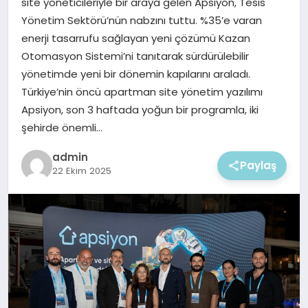
site yöneticileriyle bir araya gelen Apsiyon, Tesis
EKONOMI
Yönetim Sektörü’nün nabzını tuttu. %35’e varan
enerji tasarrufu sağlayan yeni çözümü Kazan
MAGAZIN
Otomasyon Sistemi’ni tanıtarak sürdürülebilir
yönetimde yeni bir dönemin kapılarını araladı.
Türkiye’nin öncü apartman site yönetim yazılımı
Apsiyon, son 3 haftada yoğun bir programla, iki
şehirde önemli…
admin
Paylaş
22 Ekim 2025