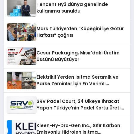
Tencent Hy3 dünya genelinde
kullanıma sunuldu
Mars Türkiye’den “Köpeğini İşe Götür
Haftası” çağrısı
Cesur Packaging, Mısır’daki Üretim
Üssünü Büyütüyor
Elektrikli Yerden Isıtma Seramik ve
Parke Zeminler İçin En Verimli
Çözümler
SRV Padel Court, 24 Ülkeye İhracat
Yapan Türkiye’nin Padel Kortu Üretim
Gücü
Kleen-Hy-Dro-Gen Inc., Sıfır Karbon
Emisyonlu Hidrojen Isıtma