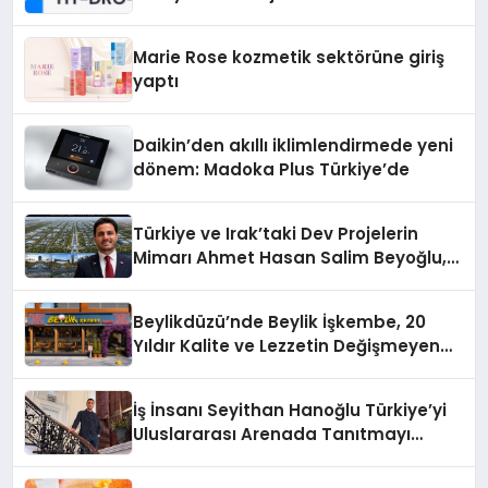
Teknolojisinde ISO ve TSSA
Düzenleyici Onaylarını Aldı
Marie Rose kozmetik sektörüne giriş
yaptı
Daikin’den akıllı iklimlendirmede yeni
dönem: Madoka Plus Türkiye’de
Türkiye ve Irak’taki Dev Projelerin
Mimarı Ahmet Hasan Salim Beyoğlu,
10 Milyon Metrekarelik “Al Yusuf
Holding Industrial City” Projesini
Beylikdüzü’nde Beylik İşkembe, 20
Hayata Geçirecek
Yıldır Kalite ve Lezzetin Değişmeyen
Adresi
İş İnsanı Seyithan Hanoğlu Türkiye’yi
Uluslararası Arenada Tanıtmayı
Hedefliyor