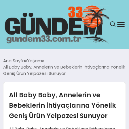
ANASAYFA
Ana Sayfa
Yaşam
All Baby Baby, Annelerin ve Bebeklerin İhtiyaçlarına Yönelik
GÜNDEM
Geniş Ürün Yelpazesi Sunuyor
YAŞAM
All Baby Baby, Annelerin ve
SAĞLIK
Bebeklerin İhtiyaçlarına Yönelik
Geniş Ürün Yelpazesi Sunuyor
TEKNOLOJI
All Baby Baby, Annelerin ve Bebeklerin İhtiyaçlarına