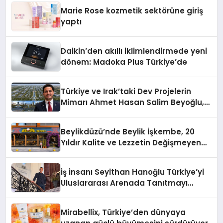
Düzenleyici Onaylarını Aldı
Marie Rose kozmetik sektörüne giriş
yaptı
Daikin’den akıllı iklimlendirmede yeni
dönem: Madoka Plus Türkiye’de
Türkiye ve Irak’taki Dev Projelerin
Mimarı Ahmet Hasan Salim Beyoğlu,
10 Milyon Metrekarelik “Al Yusuf
Holding Industrial City” Projesini
Beylikdüzü’nde Beylik İşkembe, 20
Hayata Geçirecek
Yıldır Kalite ve Lezzetin Değişmeyen
Adresi
İş İnsanı Seyithan Hanoğlu Türkiye’yi
Uluslararası Arenada Tanıtmayı
Hedefliyor
Mirabellix, Türkiye’den dünyaya