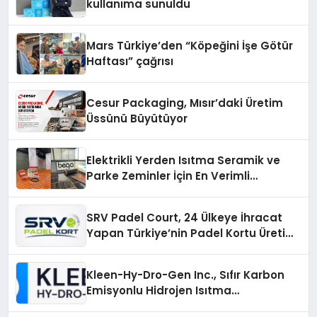
kullanıma sunuldu
Mars Türkiye’den “Köpeğini İşe Götür
Haftası” çağrısı
Cesur Packaging, Mısır’daki Üretim
Üssünü Büyütüyor
Elektrikli Yerden Isıtma Seramik ve
Parke Zeminler İçin En Verimli
Çözümler
SRV Padel Court, 24 Ülkeye İhracat
Yapan Türkiye’nin Padel Kortu Üretim
Gücü
Kleen-Hy-Dro-Gen Inc., Sıfır Karbon
Emisyonlu Hidrojen Isıtma
Teknolojisinde ISO ve TSSA