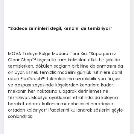
“
Sadece zeminleri de
ğ
il, kendini de temizliyor
”
MOVA Türkiye Bölge Müdürü Toni Xia, “Süpürgemiz
CleanChop™ fırçası ile tüm kalıntıları etkili bir şekilde
temizlerken, dökülen saçların birbirine dolanmasını da
önlüyor. Esnek temizlik modelini günlük rutinlere dahil
eden FlexReach™ teknolojisinin uzatılabilir yan fırçası
ve paspası sayesinde köşelerden kenarlara kadar
mekanın her noktasına ulaşarak derinlemesine
temizliyor. Mobilya ayaklarının etrafında da kolayca
hareket ederek kullanıcı müdahalesini neredeyse
ortadan kaldırıyor” ifadelerini kullanarak sözlerini şöyle
sonlandırdı: