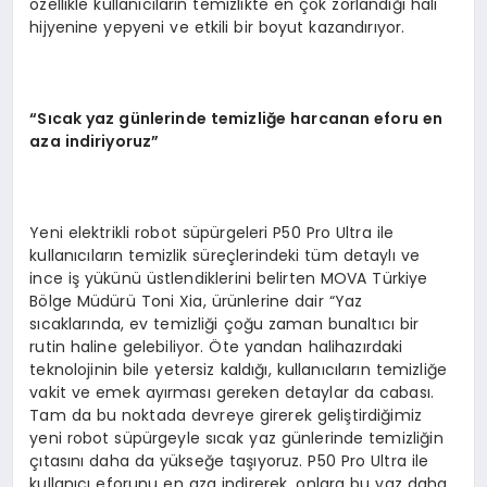
özellikle kullanıcıların temizlikte en çok zorlandığı halı
hijyenine yepyeni ve etkili bir boyut kazandırıyor.
“
S
ı
cak yaz g
ü
nlerinde temizli
ğ
e harcanan eforu en
aza indiriyoruz
”
Yeni elektrikli robot süpürgeleri P50 Pro Ultra ile
kullanıcıların temizlik süreçlerindeki tüm detaylı ve
ince iş yükünü üstlendiklerini belirten MOVA Türkiye
Bölge Müdürü Toni Xia, ürünlerine dair “Yaz
sıcaklarında, ev temizliği çoğu zaman bunaltıcı bir
rutin haline gelebiliyor. Öte yandan halihazırdaki
teknolojinin bile yetersiz kaldığı, kullanıcıların temizliğe
vakit ve emek ayırması gereken detaylar da cabası.
Tam da bu noktada devreye girerek geliştirdiğimiz
yeni robot süpürgeyle sıcak yaz günlerinde temizliğin
çıtasını daha da yükseğe taşıyoruz. P50 Pro Ultra ile
kullanıcı eforunu en aza indirerek, onlara bu yaz daha