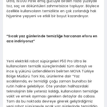
Ultra, 19.000 Pa’lık emiş gücüyle birden fazla yüzeyde
toz, saç ve döküntüleri zahmetsizce topluyor. Böylece
özellikle kullanıcıların temizlikte en çok zorlandığı halı
hijyenine yepyeni ve etkili bir boyut kazandırıyor.
“
S
ı
cak yaz g
ü
nlerinde temizli
ğ
e harcanan eforu en
aza indiriyoruz
”
Yeni elektrikli robot süpürgeleri P50 Pro Ultra ile
kullanıcıların temizlik süreçlerindeki tüm detaylı ve
ince iş yükünü üstlendiklerini belirten MOVA Türkiye
Bölge Müdürü Toni Xia, ürünlerine dair “Yaz
sıcaklarında, ev temizliği çoğu zaman bunaltıcı bir
rutin haline gelebiliyor. Öte yandan halihazırdaki
teknolojinin bile yetersiz kaldığı, kullanıcıların temizliğe
vakit ve emek ayırması gereken detaylar da cabası.
Tam da bu noktada devreye girerek geliştirdiğimiz
yeni robot süpürgeyle sıcak yaz günlerinde temizliğin