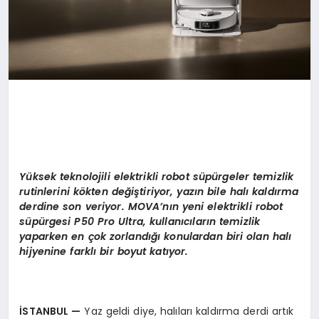
Yü
ksek teknolojili elektrikli robot s
ü
p
ü
rgeler temizlik
rutinlerini k
ö
kten de
ğ
i
ş
tiriyor, yaz
ı
n bile hal
ı
kald
ı
rma
derdine son veriyor. MOVA
’
n
ı
n yeni elektrikli robot
s
ü
p
ü
rgesi P50 Pro Ultra, kullan
ı
c
ı
lar
ı
n temizlik
yaparken en
ç
ok zorland
ığı
konulardan biri olan hal
ı
hijyenine farkl
ı
bir boyut kat
ı
yor.
İ
STANBUL
—
Yaz geldi diye, halıları kaldırma derdi artık