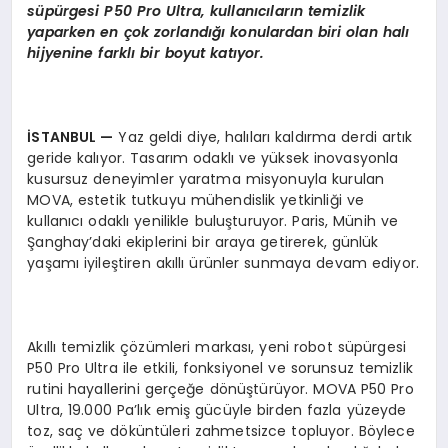
s
ü
p
ü
rgesi P50 Pro Ultra, kullan
ı
c
ı
lar
ı
n temizlik
yaparken en
ç
ok zorland
ığı
konulardan biri olan hal
ı
hijyenine farkl
ı
bir boyut kat
ı
yor.
İ
STANBUL
—
Yaz geldi diye, halıları kaldırma derdi artık
geride kalıyor. Tasarım odaklı ve yüksek inovasyonla
kusursuz deneyimler yaratma misyonuyla kurulan
MOVA, estetik tutkuyu mühendislik yetkinliği ve
kullanıcı odaklı yenilikle buluşturuyor. Paris, Münih ve
Şanghay’daki ekiplerini bir araya getirerek, günlük
yaşamı iyileştiren akıllı ürünler sunmaya devam ediyor.
Akıllı temizlik çözümleri markası, yeni robot süpürgesi
P50 Pro Ultra ile etkili, fonksiyonel ve sorunsuz temizlik
rutini hayallerini gerçeğe dönüştürüyor. MOVA P50 Pro
Ultra, 19.000 Pa’lık emiş gücüyle birden fazla yüzeyde
toz, saç ve döküntüleri zahmetsizce topluyor. Böylece