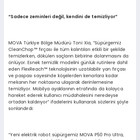
“
Sadece zeminleri de
ğ
il, kendini de temizliyor
”
MOVA Türkiye Bölge Müdürü Toni Xia, “Süpürgemiz
CleanChop™ fırçası ile tüm kalıntıları etkili bir şekilde
temizlerken, dökülen saçların birbirine dolanmasını da
önlüyor. Esnek temizlik modelini günlük rutinlere dahil
eden FlexReach™ teknolojisinin uzatılabilir yan fırçası
ve paspası sayesinde köşelerden kenarlara kadar
mekanın her noktasına ulaşarak derinlemesine
temizliyor. Mobilya ayaklarının etrafında da kolayca
hareket ederek kullanıcı müdahalesini neredeyse
ortadan kaldırıyor” ifadelerini kullanarak sözlerini şöyle
sonlandırdı:
“Yeni elektrik robot süpürgemiz MOVA P50 Pro Ultra,