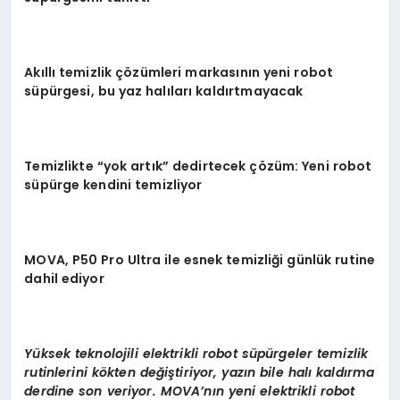
Ak
ı
ll
ı
temizlik
çö
z
ü
mleri markas
ı
n
ı
n yeni robot
s
ü
p
ü
rgesi, bu yaz hal
ı
lar
ı
kald
ı
rtmayacak
Temizlikte
“
yok art
ı
k
”
dedirtecek
çö
z
ü
m: Yeni robot
s
ü
p
ü
rge kendini temizliyor
MOVA, P50 Pro Ultra ile esnek temizli
ğ
i g
ü
nl
ü
k rutine
dahil ediyor
Yü
ksek teknolojili elektrikli robot s
ü
p
ü
rgeler temizlik
rutinlerini k
ö
kten de
ğ
i
ş
tiriyor, yaz
ı
n bile hal
ı
kald
ı
rma
derdine son veriyor. MOVA
’
n
ı
n yeni elektrikli robot