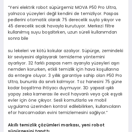
“Yeni elektrik robot süpürgemiz MOVA P50 Pro Ultra,
yalnızca yüzeyleri değil kendini de temizliyor. Paspas
pedlerini otomatik olarak 75 derecelik suyla yıkıyor ve
45 derecelik sıcak havayla kurutuyor. Merkezi filtre
kullanılmış suyu boşaltırken, uzun süreli kullanımdan
sonra bile
su lekeleri ve kötü kokular azalıyor. Süpürge, zemindeki
kir seviyesini algılayarak temizleme yöntemini
ayarlıyor. 32 farklı paspas nem ayarıyla yüzeyleri aşırı
nemden korurken, etkili temizlik için hava koşullarına
da entegre oluyor. 3 yıllık garantiye sahip olan P50 Pro
Ultra, bununla da sınırlı kalmıyor. Toz hanesini 75 güne
kadar boşaltma ihtiyacı duymuyor. 3D yapısal ışıklı
yapay zeka kamerası ile evcil hayvanlı veya çok eşyalı
evler için öne çıkıyor. Sesli komutlarla ve mobil
uygulama üzerinden kontrol edilebilirken, kullanıcıların
efor harcamadan evini temizlemesini sağlıyor.”
Ak
ı
ll
ı
temizlik
çö
z
ü
mleri markas
ı
, yeni robot
s
ü
p
ü
rgesini tan
ı
tt
ı