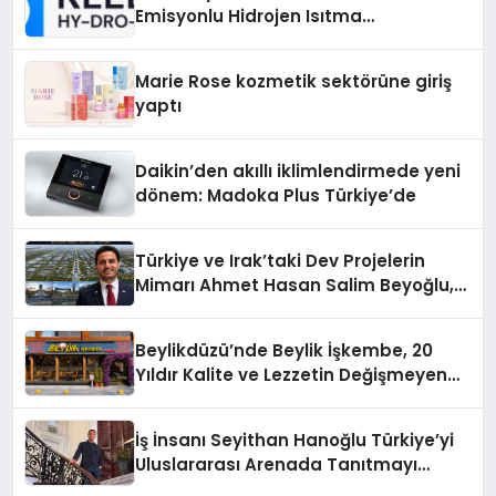
Emisyonlu Hidrojen Isıtma
Teknolojisinde ISO ve TSSA
Düzenleyici Onaylarını Aldı
Marie Rose kozmetik sektörüne giriş
yaptı
Daikin’den akıllı iklimlendirmede yeni
dönem: Madoka Plus Türkiye’de
Türkiye ve Irak’taki Dev Projelerin
Mimarı Ahmet Hasan Salim Beyoğlu,
10 Milyon Metrekarelik “Al Yusuf
Holding Industrial City” Projesini
Beylikdüzü’nde Beylik İşkembe, 20
Hayata Geçirecek
Yıldır Kalite ve Lezzetin Değişmeyen
Adresi
İş İnsanı Seyithan Hanoğlu Türkiye’yi
Uluslararası Arenada Tanıtmayı
Hedefliyor