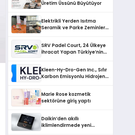
Üretim Üssünü Büyütüyor
Elektrikli Yerden Isıtma
Seramik ve Parke Zeminler
İçin En Verimli Çözümler
SRV Padel Court, 24 Ülkeye
İhracat Yapan Türkiye’nin
Padel Kortu Üretim Gücü
Kleen-Hy-Dro-Gen Inc., Sıfır
Karbon Emisyonlu Hidrojen
Isıtma Teknolojisinde ISO ve
TSSA Düzenleyici Onaylarını
Marie Rose kozmetik
Aldı
sektörüne giriş yaptı
Daikin’den akıllı
iklimlendirmede yeni
dönem: Madoka Plus