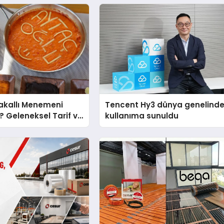
akallı Menemeni
Tencent Hy3 dünya genelind
r? Geleneksel Tarif ve
kullanıma sunuldu