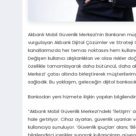
Akbank Mobil Güvenlik Merkezi’nin Bankanın müş
vurgulayan Akbank Dijital Çözümler ve Strateji
kanallarımızda her temas noktasını hem kullanıc
Değişen kullanıcı alışkanlıkları ve olası riskler
özellikle tamamlayarak daha bütüncül, daha akıll
Merkezi’ çatısı altında birleştirerek müşteriler
sağladık. Bu yaklaşım, geleceğin dijital bankacılı
Bankadan yeni hizmete ilişkin yapılan bilgilendi
“Akbank Mobil Güvenlik Merkezi’ndeki ‘İletişim’ al
hale getiriyor. Cihaz ayarları, güvenlik uyarıları ve
kullanıcıya sunuluyor. ‘Güvenlik ipuçları’ alanı; ‘
bilgilendirici içerikler sunarak kullanıcıların güvenl