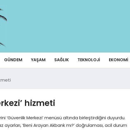
GÜNDEM
YAŞAM
SAĞLIK
TEKNOLOJI
EKONOMI
izmeti
kezi’ hizmeti
ni ‘Güvenlik Merkezi’ menüsü altında birleştirdiğini duyurdu.
az ayarları, ‘Beni Arayan Akbank mı?’ doğrulaması, acil durum