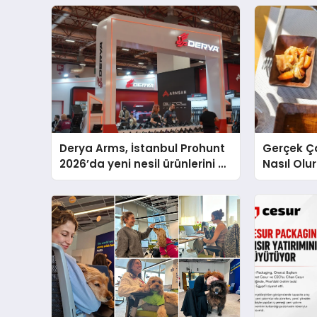
Derya Arms, İstanbul Prohunt
Gerçek Ç
2026’da yeni nesil ürünlerini ve
Nasıl Olu
global marka vizyonunu
Sunum
sergiledi