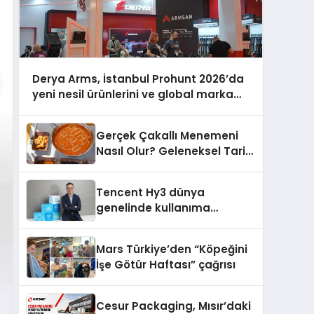
Derya Arms, İstanbul Prohunt 2026’da
yeni nesil ürünlerini ve global marka
vizyonunu sergiledi
Gerçek Çakallı Menemeni
Nasıl Olur? Geleneksel Tarif
ve Sunum
Tencent Hy3 dünya
genelinde kullanıma
sunuldu
Mars Türkiye’den “Köpeğini
İşe Götür Haftası” çağrısı
Cesur Packaging, Mısır’daki