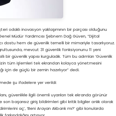
teri odaklı inovasyon yaklaşımının bir parçası olduğunu
 Genel Müdür Yardımcısı Şebnem Dağ Güven, “Dijital
ı dostu hem de güvenlik temelli bir mimariyle tasarlıyoruz.
 doğrultusunda, mevcut 31 güvenlik fonksiyonunu 11 yeni
ı bir güvenlik yapısı kurguladık. Tüm bu adımları ‘Güvenlik
imizin tüm işlemleri tek ekrandan kolayca yönetmesini
ğı için de güçlü bir zemin hazırlıyor” dedi.
rmede şu ifadelere yer verildi:
anı, güvenlikle ilgili önemli uyarıları tek ekranda görünür
 son başarısız giriş bildirimleri gibi kritik bilgiler anlık olarak
Bildirimlerini aç’, ‘Beni Arayan Akbank mı?’ gibi konularda
ik farkındalığını artırıyor.