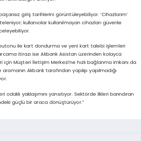
 başarısız giriş tarihlerini görüntüleyebiliyor. ‘Cihazlarım’
teleniyor; kullanıcılar kullanılmayan cihazları güvenle
nceleyebiliyor.
utonu ile kart dondurma ve yeni kart talebi işlemleri
n harcama itirazı ise Akbank Asistan üzerinden kolayca
eri için Müşteri İletişim Merkezi’ne hızlı bağlanma imkanı da
se aramanın Akbank tarafından yapılıp yapılmadığı
yor.
 odaklı yaklaşımını yansıtıyor. Sektörde ilkleri barındıran
ndeki güçlü bir araca dönüştürüyor.”