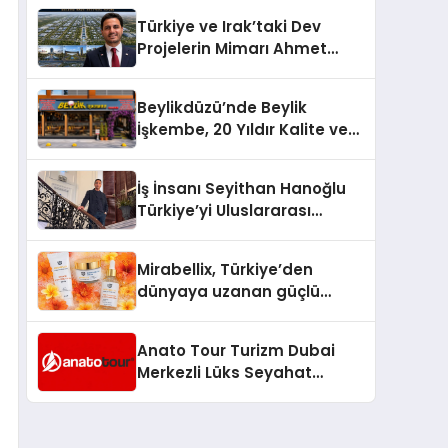
Türkiye’de
Türkiye ve Irak’taki Dev
Projelerin Mimarı Ahmet
Hasan Salim Beyoğlu, 10
Milyon Metrekarelik “Al Yusuf
Beylikdüzü’nde Beylik
Holding Industrial City”
İşkembe, 20 Yıldır Kalite ve
Projesini Hayata Geçirecek
Lezzetin Değişmeyen Adresi
İş İnsanı Seyithan Hanoğlu
Türkiye’yi Uluslararası
Arenada Tanıtmayı
Hedefliyor
Mirabellix, Türkiye’den
dünyaya uzanan güçlü
büyümesini sürdürüyor
Anato Tour Turizm Dubai
Merkezli Lüks Seyahat
Hizmetleriyle Küresel
Turizmde Öne Çıkıyor