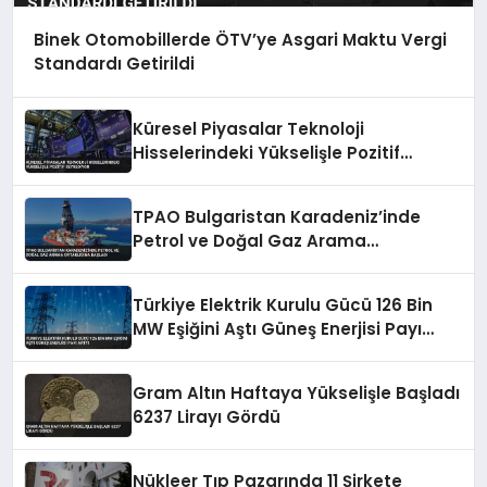
Binek Otomobillerde ÖTV’ye Asgari Maktu Vergi
Standardı Getirildi
Küresel Piyasalar Teknoloji
Hisselerindeki Yükselişle Pozitif
Seyrediyor
TPAO Bulgaristan Karadeniz’inde
Petrol ve Doğal Gaz Arama
Ortaklığına Başladı
Türkiye Elektrik Kurulu Gücü 126 Bin
MW Eşiğini Aştı Güneş Enerjisi Payı
Arttı
Gram Altın Haftaya Yükselişle Başladı
6237 Lirayı Gördü
Nükleer Tıp Pazarında 11 Şirkete