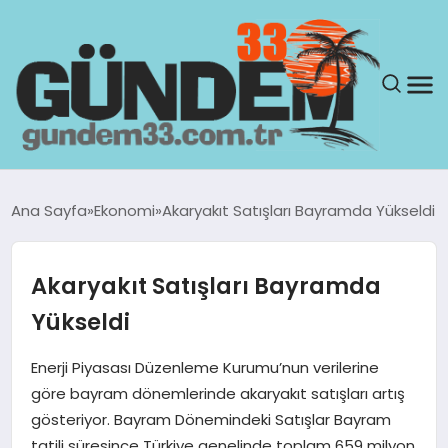
ANASAYFA
Ana Sayfa
Ekonomi
Akaryakıt Satışları Bayramda Yükseldi
GÜNDEM
Akaryakıt Satışları Bayramda
YAŞAM
Yükseldi
SAĞLIK
Enerji Piyasası Düzenleme Kurumu’nun verilerine
göre bayram dönemlerinde akaryakıt satışları artış
TEKNOLOJI
gösteriyor. Bayram Dönemindeki Satışlar Bayram
tatili süresince Türkiye genelinde toplam 659 milyon