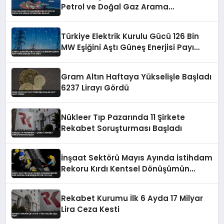
Petrol ve Doğal Gaz Arama
Ortaklığına Başladı
Türkiye Elektrik Kurulu Gücü 126 Bin
MW Eşiğini Aştı Güneş Enerjisi Payı
Arttı
Gram Altın Haftaya Yükselişle Başladı
6237 Lirayı Gördü
Nükleer Tıp Pazarında 11 Şirkete
Rekabet Soruşturması Başladı
İnşaat Sektörü Mayıs Ayında İstihdam
Rekoru Kırdı Kentsel Dönüşümün
Büyük Payı Var
Rekabet Kurumu İlk 6 Ayda 17 Milyar
Lira Ceza Kesti