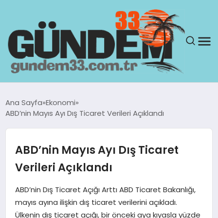
ANASAYFA
Ana Sayfa
Ekonomi
ABD’nin Mayıs Ayı Dış Ticaret Verileri Açıklandı
GÜNDEM
YAŞAM
ABD’nin Mayıs Ayı Dış Ticaret
Verileri Açıklandı
SAĞLIK
ABD’nin Dış Ticaret Açığı Arttı ABD Ticaret Bakanlığı,
TEKNOLOJI
mayıs ayına ilişkin dış ticaret verilerini açıkladı.
Ülkenin dış ticaret açığı, bir önceki aya kıyasla yüzde