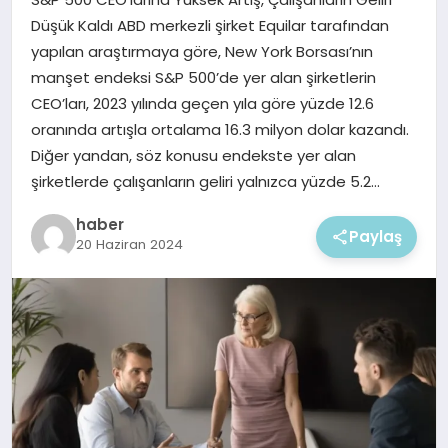
EKONOMI
Düşük Kaldı ABD merkezli şirket Equilar tarafından
yapılan araştırmaya göre, New York Borsası’nın
MAGAZIN
manşet endeksi S&P 500’de yer alan şirketlerin
CEO’ları, 2023 yılında geçen yıla göre yüzde 12.6
oranında artışla ortalama 16.3 milyon dolar kazandı.
Diğer yandan, söz konusu endekste yer alan
şirketlerde çalışanların geliri yalnızca yüzde 5.2…
haber
Paylaş
20 Haziran 2024