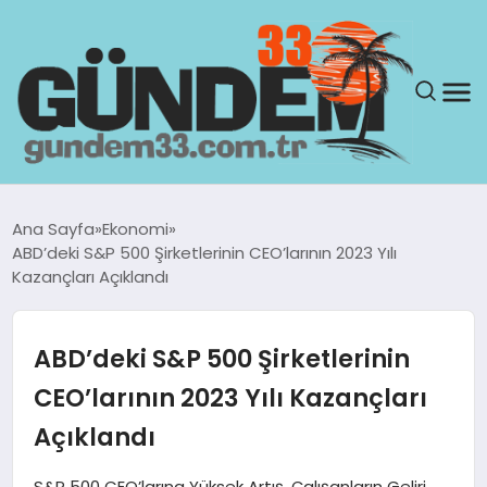
ANASAYFA
Ana Sayfa
Ekonomi
ABD’deki S&P 500 Şirketlerinin CEO’larının 2023 Yılı
GÜNDEM
Kazançları Açıklandı
YAŞAM
ABD’deki S&P 500 Şirketlerinin
SAĞLIK
CEO’larının 2023 Yılı Kazançları
Açıklandı
TEKNOLOJI
S&P 500 CEO’larına Yüksek Artış, Çalışanların Geliri