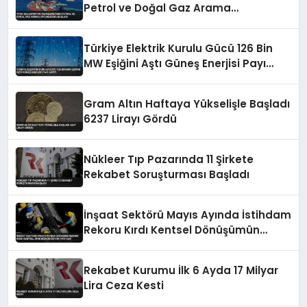
Petrol ve Doğal Gaz Arama
Ortaklığına Başladı
Türkiye Elektrik Kurulu Gücü 126 Bin
MW Eşiğini Aştı Güneş Enerjisi Payı
Arttı
Gram Altın Haftaya Yükselişle Başladı
6237 Lirayı Gördü
Nükleer Tıp Pazarında 11 Şirkete
Rekabet Soruşturması Başladı
İnşaat Sektörü Mayıs Ayında İstihdam
Rekoru Kırdı Kentsel Dönüşümün
Büyük Payı Var
Rekabet Kurumu İlk 6 Ayda 17 Milyar
Lira Ceza Kesti