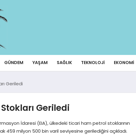
GÜNDEM
YAŞAM
SAĞLIK
TEKNOLOJI
EKONOMI
rı Geriledi
Stokları Geriledi
rmasyon İdaresi (EIA), ülkedeki ticari ham petrol stoklarının
k 459 milyon 500 bin varil seviyesine gerilediğini açıkladı.