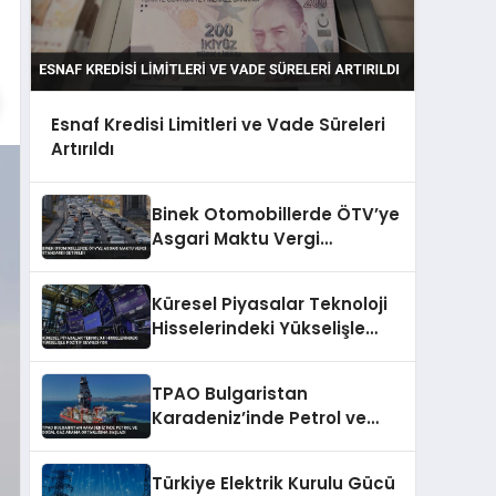
Esnaf Kredisi Limitleri ve Vade Süreleri
Artırıldı
Binek Otomobillerde ÖTV’ye
Asgari Maktu Vergi
Standardı Getirildi
Küresel Piyasalar Teknoloji
Hisselerindeki Yükselişle
Pozitif Seyrediyor
TPAO Bulgaristan
Karadeniz’inde Petrol ve
Doğal Gaz Arama
Ortaklığına Başladı
Türkiye Elektrik Kurulu Gücü