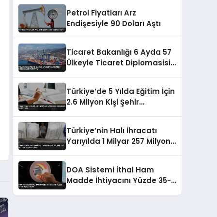
Petrol Fiyatları Arz
Endişesiyle 90 Doları Aştı
Ticaret Bakanlığı 6 Ayda 57
Ülkeyle Ticaret Diplomasisi
Yürüttü
Türkiye’de 5 Yılda Eğitim İçin
2.6 Milyon Kişi Şehir
Değiştirdi
Türkiye’nin Halı İhracatı
Yarıyılda 1 Milyar 257 Milyon
Dolara Ulaştı
DOA Sistemi İthal Ham
Madde İhtiyacını Yüzde 35-
40 Azaltacak