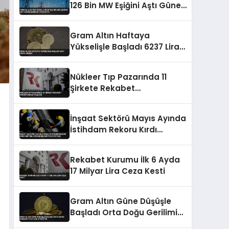
126 Bin MW Eşiğini Aştı Güneş
Enerjisi Payı Arttı
Gram Altın Haftaya
Yükselişle Başladı 6237 Lirayı
Gördü
Nükleer Tıp Pazarında 11
Şirkete Rekabet
Soruşturması Başladı
İnşaat Sektörü Mayıs Ayında
İstihdam Rekoru Kırdı
Kentsel Dönüşümün Büyük
Payı Var
Rekabet Kurumu İlk 6 Ayda
17 Milyar Lira Ceza Kesti
Gram Altın Güne Düşüşle
Başladı Orta Doğu Gerilimi
Fiyatları Etkiliyor