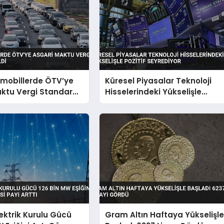
omobillerde ÖTV’ye
Küresel Piyasalar Teknoloji
ktu Vergi Standardı
Hisselerindeki Yükselişle
Pozitif Seyrediyor
lektrik Kurulu Gücü
Gram Altın Haftaya Yükselişl