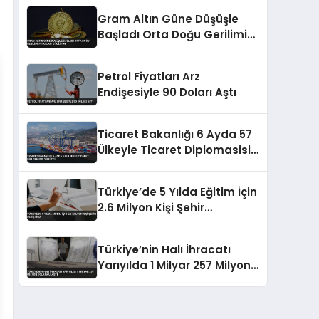
Gram Altın Güne Düşüşle
Başladı Orta Doğu Gerilimi
Fiyatları Etkiliyor
Petrol Fiyatları Arz
Endişesiyle 90 Doları Aştı
Ticaret Bakanlığı 6 Ayda 57
Ülkeyle Ticaret Diplomasisi
Yürüttü
Türkiye’de 5 Yılda Eğitim İçin
2.6 Milyon Kişi Şehir
Değiştirdi
Türkiye’nin Halı İhracatı
Yarıyılda 1 Milyar 257 Milyon
Dolara Ulaştı