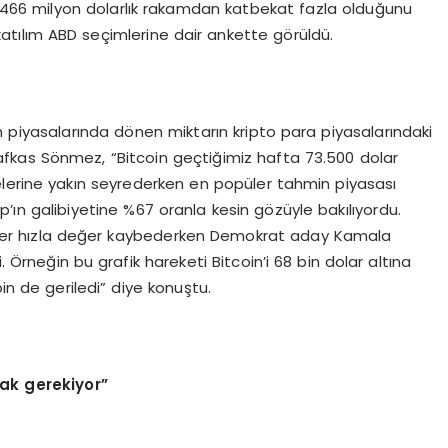
eki 466 milyon dolarlık rakamdan katbekat fazla olduğunu
atılım ABD seçimlerine dair ankette görüldü.
n piyasalarında dönen miktarın kripto para piyasalarındaki
Kafkas Sönmez, “Bitcoin geçtiğimiz hafta 73.500 dolar
elerine yakın seyrederken en popüler tahmin piyasası
n galibiyetine %67 oranla kesin gözüyle bakılıyordu.
nler hızla değer kaybederken Demokrat aday Kamala
. Örneğin bu grafik hareketi Bitcoin’i 68 bin dolar altına
oin de geriledi” diye konuştu.
ak gerekiyor”