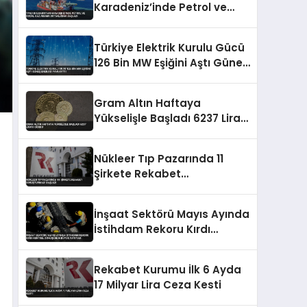
Karadeniz’inde Petrol ve
Doğal Gaz Arama
Ortaklığına Başladı
Türkiye Elektrik Kurulu Gücü
126 Bin MW Eşiğini Aştı Güneş
Enerjisi Payı Arttı
Gram Altın Haftaya
Yükselişle Başladı 6237 Lirayı
Gördü
Nükleer Tıp Pazarında 11
Şirkete Rekabet
Soruşturması Başladı
İnşaat Sektörü Mayıs Ayında
İstihdam Rekoru Kırdı
Kentsel Dönüşümün Büyük
Payı Var
Rekabet Kurumu İlk 6 Ayda
17 Milyar Lira Ceza Kesti