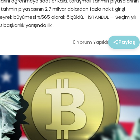
çlarını öğrenmeye saatler kala, tartışmalı tahmin piyasalarının
ı tahmin piyasasının 2,7 milyar dolardan fazla nakit girişi
 çeyrek büyümesi %565 olarak ölçüldü. İSTANBUL — Seçim yılı
başkanlık yarışında ilk…
0 Yorum Yapıldı
Paylaş