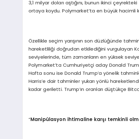
3,1 milyar doları aştığını, bunun ikinci çeyrekt
ortaya koydu. Polymarket’ta en büyük hacimli k
Özellikle seçim yarışının son düzlüğünde tahmi
hareketliliği doğrudan etkilediğini vurgulayan 
seviyelerinde, tüm zamanların en yüksek seviy
Polymarket’ta Cumhuriyetçi aday Donald Trump’ı
Hafta sonu ise Donald Trump’a yönelik tahmi
Harris’e dair tahminler yukarı yönlü hareketlendi
kadar geriletti. Trump’ın oranları düştükçe Bitc
“
Manipülasyon ihtimaline karşı temkinli olm