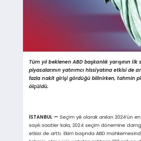
Tüm yıl beklenen ABD başkanlık yarışının ilk 
piyasalarının yatırımcı hissiyatına etkisi de a
fazla nakit giriş
i g
ö
rdüğü bilinirken, tahmin 
ö
lçüldü.
İSTANBUL
—
Seçim yılı olarak anılan 2024’ün e
sayılı saatler kala, 2024 seçim dönemine damga 
etkisi de arttı. Ekim başında ABD mahkemesinde