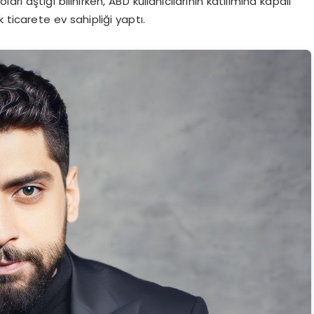
ları aştığı bilinirken, ABD kullanıcılarının katılımına kapalı
k ticarete ev sahipliği yaptı.