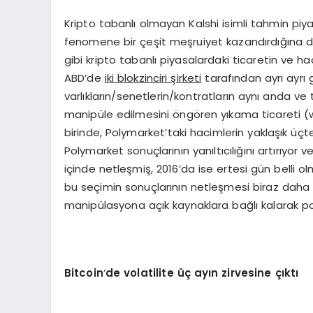
Kripto tabanlı olmayan Kalshi isimli tahmin p
fenomene bir çeşit meşruiyet kazandırdığına d
gibi kripto tabanlı piyasalardaki ticaretin ve 
ABD’de
iki blokzinciri şirketi
tarafından ayrı ayrı g
varlıkların/senetlerin/kontratların aynı anda ve 
manipüle edilmesini öngören yıkama ticareti (wa
birinde, Polymarket’taki hacimlerin yaklaşık üçt
Polymarket sonuçlarının yanıltıcılığını artırıyor
içinde netleşmiş, 2016’da ise ertesi gün belli 
bu seçimin sonuçlarının netleşmesi biraz daha z
manipülasyona açık kaynaklara bağlı kalarak pozi
Bitcoin
’
de volatilite üç
ayın zirvesine çıktı