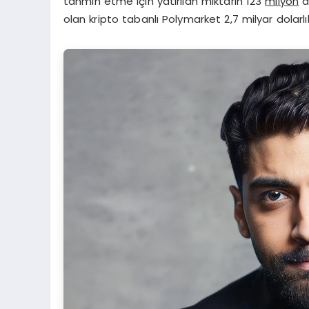
tahmin etme için yatırılan miktarın 123
milyon
do
olan kripto tabanlı Polymarket 2,7 milyar dolarlı