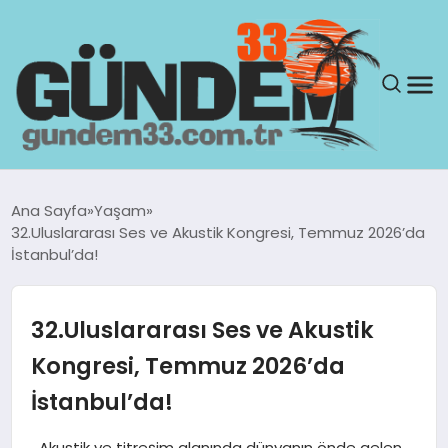
ANASAYFA
Ana Sayfa
Yaşam
32.Uluslararası Ses ve Akustik Kongresi, Temmuz 2026’da
GÜNDEM
İstanbul’da!
YAŞAM
32.Uluslararası Ses ve Akustik
SAĞLIK
Kongresi, Temmuz 2026’da
İstanbul’da!
TEKNOLOJI
Akustik ve titreşim alanında dünyanın önde gelen