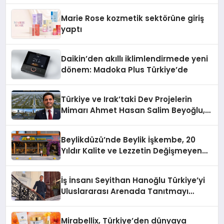
Düzenleyici Onaylarını Aldı
Marie Rose kozmetik sektörüne giriş
yaptı
Daikin’den akıllı iklimlendirmede yeni
dönem: Madoka Plus Türkiye’de
Türkiye ve Irak’taki Dev Projelerin
Mimarı Ahmet Hasan Salim Beyoğlu,
10 Milyon Metrekarelik “Al Yusuf
Holding Industrial City” Projesini
Beylikdüzü’nde Beylik İşkembe, 20
Hayata Geçirecek
Yıldır Kalite ve Lezzetin Değişmeyen
Adresi
İş İnsanı Seyithan Hanoğlu Türkiye’yi
Uluslararası Arenada Tanıtmayı
Hedefliyor
Mirabellix, Türkiye’den dünyaya