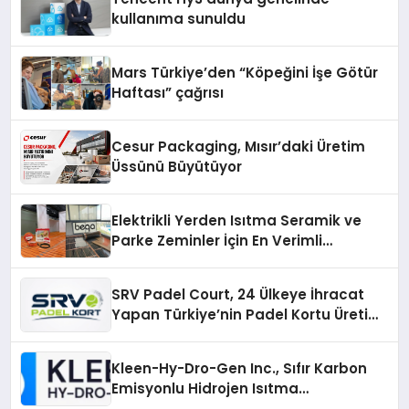
kullanıma sunuldu
Mars Türkiye’den “Köpeğini İşe Götür
Haftası” çağrısı
Cesur Packaging, Mısır’daki Üretim
Üssünü Büyütüyor
Elektrikli Yerden Isıtma Seramik ve
Parke Zeminler İçin En Verimli
Çözümler
SRV Padel Court, 24 Ülkeye İhracat
Yapan Türkiye’nin Padel Kortu Üretim
Gücü
Kleen-Hy-Dro-Gen Inc., Sıfır Karbon
Emisyonlu Hidrojen Isıtma
Teknolojisinde ISO ve TSSA