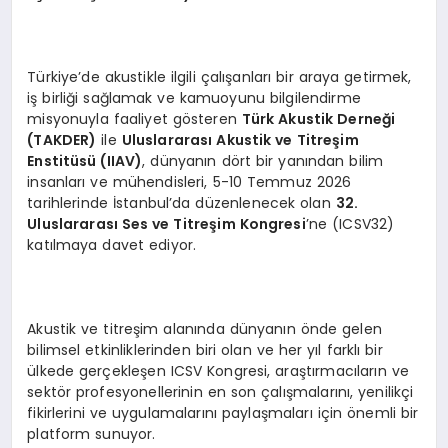
Türkiye’de akustikle ilgili çalışanları bir araya getirmek,
iş birliği sağlamak ve kamuoyunu bilgilendirme
misyonuyla faaliyet gösteren
Türk Akustik Derneği
(TAKDER)
ile
Uluslararası Akustik ve Titreş
im
Enstit
üsü (IIAV)
, dünyanın dört bir yanından bilim
insanları ve mühendisleri, 5-10 Temmuz 2026
tarihlerinde İstanbul’da düzenlenecek olan
32.
Uluslararası Ses ve Titreş
im Kongresi
’ne (ICSV32)
katılmaya davet ediyor.
Akustik ve titreşim alanında dünyanın önde gelen
bilimsel etkinliklerinden biri olan ve her yıl farklı bir
ülkede gerçekleşen ICSV Kongresi, araştırmacıların ve
sektör profesyonellerinin en son çalışmalarını, yenilikçi
fikirlerini ve uygulamalarını paylaşmaları için önemli bir
platform sunuyor.