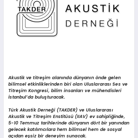
Akustik ve titreşim alanında dünyanın
ö
nde gelen
bilimsel etkinliklerinden biri olan Uluslararası Ses ve
Titreşim Kongresi, bilim insanları
ve m
ühendisleri
İstanbul
’
da buluşturacak.
Türk Akustik Derneği (TAKDER) ve Uluslararası
Akustik ve Titreş
im Enstit
üsü (IIAV) ev sahipliğinde,
5-10 Temmuz tarihlerinde dünyanı
n d
ö
rt bir yanından
gelecek katılımcılara
hem bilimsel hem de sosyal
açıdan eşsiz bir deneyim sunacak.