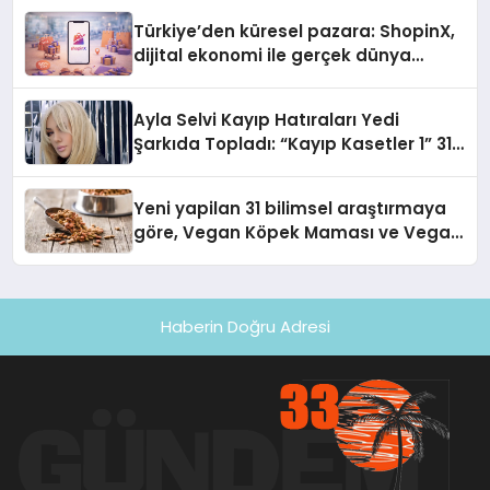
Türkiye’den küresel pazara: ShopinX,
dijital ekonomi ile gerçek dünya
alışverişini bir araya getirmeyi
hedefliyor
Ayla Selvi Kayıp Hatıraları Yedi
Şarkıda Topladı: “Kayıp Kasetler 1” 31
Temmuz’da Çıktı
Yeni yapilan 31 bilimsel araştırmaya
göre, Vegan Köpek Maması ve Vegan
Kedi Mamasının İyi Sindirildiğini
Ortaya Koydu
Haberin Doğru Adresi