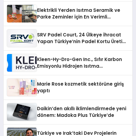
Elektrikli Yerden Isıtma Seramik ve
Parke Zeminler İçin En Verimli
Çözümler
SRV Padel Court, 24 Ülkeye İhracat
Yapan Türkiye’nin Padel Kortu Üretim
Gücü
Kleen-Hy-Dro-Gen Inc., Sıfır Karbon
Emisyonlu Hidrojen Isıtma
Teknolojisinde ISO ve TSSA
Düzenleyici Onaylarını Aldı
Marie Rose kozmetik sektörüne giriş
yaptı
Daikin’den akıllı iklimlendirmede yeni
dönem: Madoka Plus Türkiye’de
Türkiye ve Irak’taki Dev Projelerin