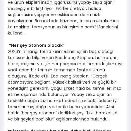
ve ürün ekipleri insan içgörüsünü yapay zeka ajanı
desteğiyle birleştiriyor. Fikirler üretiyor, hızlıca
sağlamasını yapıyor ve eskisinden daha hızlı
yayınlıyorlar. Bu noktada kazanan, insan muhakemesi
ile makine iterasyonunun birleşimi olacak” ifadelerini
kullandı.
“Her şey otonom olacak”
2026’nın hangi trend kelimesinin içinin boş olacağı
konusunda bilgi veren Ece İnanç Stepien; her kararın,
her iş akışının ve işin her parçasının otomatikleştirmeyi
vaat eden bir terimin tamamen fantezi ürünü
olduğunu ifade etti. Ece İnanç Stepien, “Gerçek
otomasyon; bağlam, yüksek kaliteli veri ve güçlü bir
yönetişim gerektirir. Çoğu şirket hâlâ bu temelleri inşa
etme aşamasında bulunuyor. Yapay zeka ajanları
kesinlikle bağımsız hareket edebilir, ancak sadece iyi
tanımlanmış doğru veriler ile bunu yapabilirler. Aksi
halde ‘her şey otonom’ dedikleri şey, ‘hızlı hareket et
ve bir şeyleri boz’ olur” açıklamalarında bulundu.