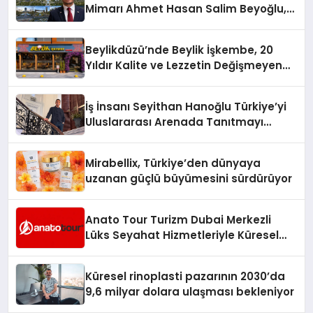
Mimarı Ahmet Hasan Salim Beyoğlu,
10 Milyon Metrekarelik “Al Yusuf
Holding Industrial City” Projesini
Beylikdüzü’nde Beylik İşkembe, 20
Hayata Geçirecek
Yıldır Kalite ve Lezzetin Değişmeyen
Adresi
İş İnsanı Seyithan Hanoğlu Türkiye’yi
Uluslararası Arenada Tanıtmayı
Hedefliyor
Mirabellix, Türkiye’den dünyaya
uzanan güçlü büyümesini sürdürüyor
Anato Tour Turizm Dubai Merkezli
Lüks Seyahat Hizmetleriyle Küresel
Turizmde Öne Çıkıyor
Küresel rinoplasti pazarının 2030’da
9,6 milyar dolara ulaşması bekleniyor