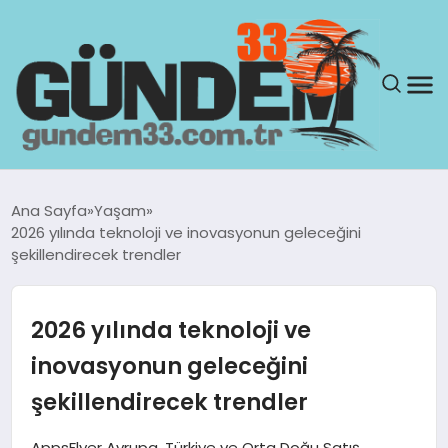
ANASAYFA
Ana Sayfa
Yaşam
2026 yılında teknoloji ve inovasyonun geleceğini
GÜNDEM
şekillendirecek trendler
YAŞAM
2026 yılında teknoloji ve
SAĞLIK
inovasyonun geleceğini
şekillendirecek trendler
TEKNOLOJI
AppsFlyer Avrupa, Türkiye ve Orta Doğu Satış