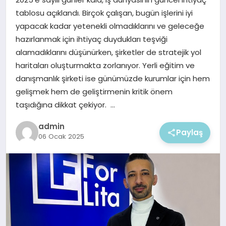
EKONOMI
tablosu açıklandı. Birçok çalışan, bugün işlerini iyi
yapacak kadar yetenekli olmadıklarını ve geleceğe
MAGAZIN
hazırlanmak için ihtiyaç duydukları teşviği
alamadıklarını düşünürken, şirketler de stratejik yol
haritaları oluşturmakta zorlanıyor. Yerli eğitim ve
danışmanlık şirketi ise günümüzde kurumlar için hem
gelişmek hem de geliştirmenin kritik önem
taşıdığına dikkat çekiyor. …
admin
Paylaş
06 Ocak 2025