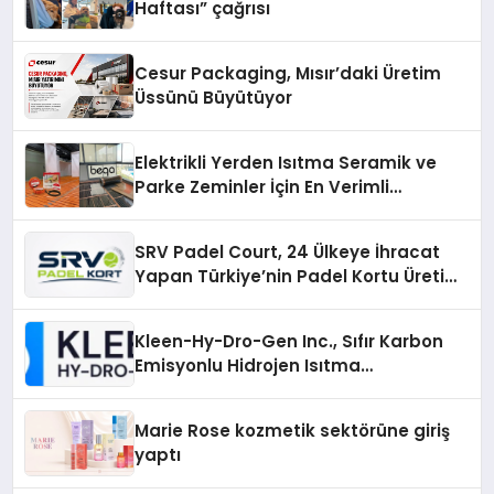
Haftası” çağrısı
Cesur Packaging, Mısır’daki Üretim
Üssünü Büyütüyor
Elektrikli Yerden Isıtma Seramik ve
Parke Zeminler İçin En Verimli
Çözümler
SRV Padel Court, 24 Ülkeye İhracat
Yapan Türkiye’nin Padel Kortu Üretim
Gücü
Kleen-Hy-Dro-Gen Inc., Sıfır Karbon
Emisyonlu Hidrojen Isıtma
Teknolojisinde ISO ve TSSA
Düzenleyici Onaylarını Aldı
Marie Rose kozmetik sektörüne giriş
yaptı