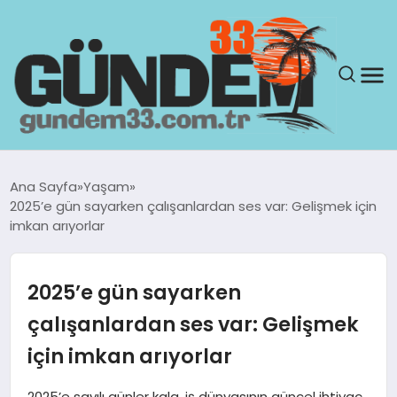
ANASAYFA
Ana Sayfa
Yaşam
2025’e gün sayarken çalışanlardan ses var: Gelişmek için
GÜNDEM
imkan arıyorlar
YAŞAM
2025’e gün sayarken
SAĞLIK
çalışanlardan ses var: Gelişmek
için imkan arıyorlar
TEKNOLOJI
2025’e sayılı günler kala, iş dünyasının güncel ihtiyaç