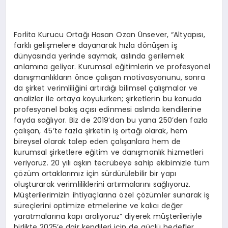
Forlita Kurucu Ortağı Hasan Ozan Ünsever, “Altyapısı,
farklı gelişmelere dayanarak hızla dönüşen iş
dünyasında yerinde saymak, aslında gerilemek
anlamına geliyor. Kurumsal eğitimlerin ve profesyonel
danışmanlıkların önce çalışan motivasyonunu, sonra
da şirket verimliliğini artırdığı bilimsel çalışmalar ve
analizler ile ortaya koyulurken; şirketlerin bu konuda
profesyonel bakış açısı edinmesi aslında kendilerine
fayda sağlıyor. Biz de 2019’dan bu yana 250’den fazla
çalışan, 45’te fazla şirketin iş ortağı olarak, hem
bireysel olarak talep eden çalışanlara hem de
kurumsal şirketlere eğitim ve danışmanlık hizmetleri
veriyoruz. 20 yılı aşkın tecrübeye sahip ekibimizle tüm
çözüm ortaklarımız için sürdürülebilir bir yapı
oluşturarak verimliliklerini artırmalarını sağlıyoruz.
Müşterilerimizin ihtiyaçlarına özel çözümler sunarak iş
süreçlerini optimize etmelerine ve kalıcı değer
yaratmalarına kapı aralıyoruz” diyerek müşterileriyle
birlikte 2025’e dair kendileri için de güçlü hedefler