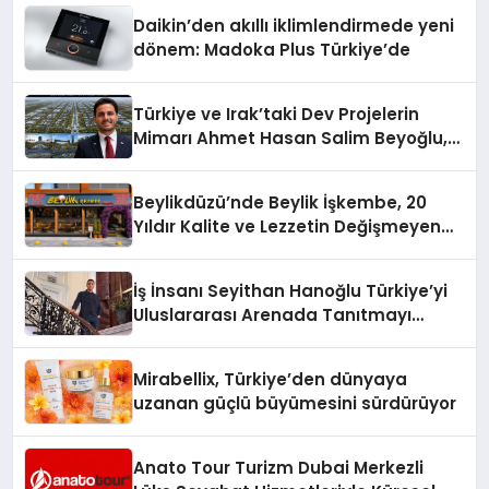
Daikin’den akıllı iklimlendirmede yeni
dönem: Madoka Plus Türkiye’de
Türkiye ve Irak’taki Dev Projelerin
Mimarı Ahmet Hasan Salim Beyoğlu,
10 Milyon Metrekarelik “Al Yusuf
Holding Industrial City” Projesini
Beylikdüzü’nde Beylik İşkembe, 20
Hayata Geçirecek
Yıldır Kalite ve Lezzetin Değişmeyen
Adresi
İş İnsanı Seyithan Hanoğlu Türkiye’yi
Uluslararası Arenada Tanıtmayı
Hedefliyor
Mirabellix, Türkiye’den dünyaya
uzanan güçlü büyümesini sürdürüyor
Anato Tour Turizm Dubai Merkezli