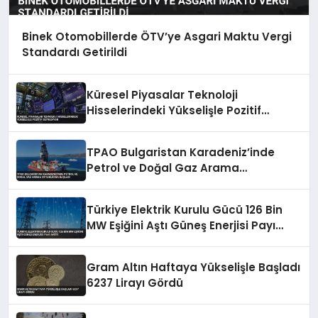
Binek Otomobillerde ÖTV’ye Asgari Maktu Vergi
Standardı Getirildi
Küresel Piyasalar Teknoloji
Hisselerindeki Yükselişle Pozitif
Seyrediyor
TPAO Bulgaristan Karadeniz’inde
Petrol ve Doğal Gaz Arama
Ortaklığına Başladı
Türkiye Elektrik Kurulu Gücü 126 Bin
MW Eşiğini Aştı Güneş Enerjisi Payı
Arttı
Gram Altın Haftaya Yükselişle Başladı
6237 Lirayı Gördü