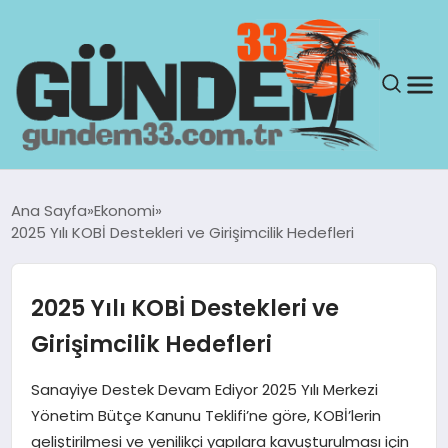
ANASAYFA
Ana Sayfa
Ekonomi
2025 Yılı KOBİ Destekleri ve Girişimcilik Hedefleri
GÜNDEM
YAŞAM
2025 Yılı KOBİ Destekleri ve
Girişimcilik Hedefleri
SAĞLIK
Sanayiye Destek Devam Ediyor 2025 Yılı Merkezi
TEKNOLOJI
Yönetim Bütçe Kanunu Teklifi’ne göre, KOBİ’lerin
geliştirilmesi ve yenilikçi yapılara kavuşturulması için